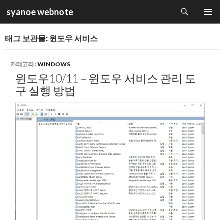
검
syanoe webnote
색
컨
주 메뉴
텐
태그 보관물: 윈도우 서비스
츠
로
건
카테고리 :
WINDOWS
너
윈도우10/11 – 윈도우 서비스 관리 도
뛰
구 실행 방법
기