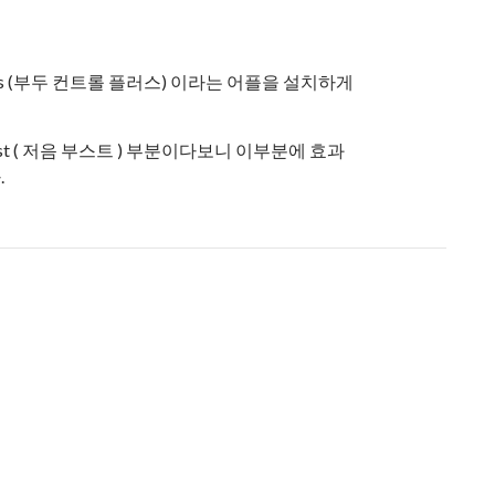
 plus (부두 컨트롤 플러스) 이라는 어플을 설치하게
ost ( 저음 부스트 ) 부분이다보니 이부분에 효과
.
과