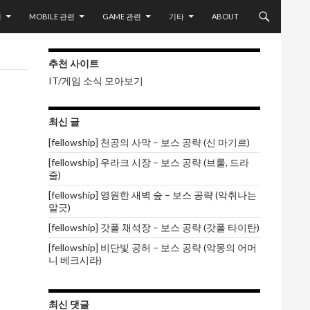
련
MOBILE 관련
GAME 관련
기타
ABOUT
추천 사이트
IT/게임 소식 모아보기
최신 글
[fellowship] 천공의 사막 – 보스 공략 (신 마기르)
[fellowship] 우라크 시장 – 보스 공략 (브룰, 드라
줄)
[fellowship] 영원한 새벽 숲 – 보스 공략 (악취나는
말긋)
[fellowship] 갓폴 채석장 – 보스 공략 (갓폴 타이탄)
[fellowship] 비단빛 공허 – 보스 공략 (악몽의 어머
니 베크시라)
최신 댓글