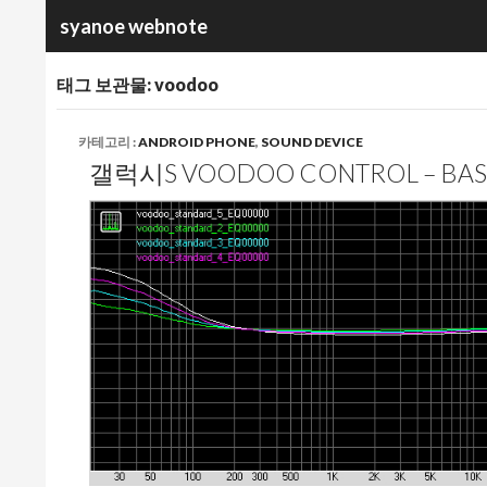
검
syanoe webnote
색
태그 보관물: voodoo
카테고리 :
ANDROID PHONE
,
SOUND DEVICE
갤럭시S VOODOO CONTROL – BA