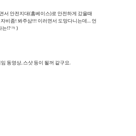
맞으면서 안전지대(홈베이스)로 안전하게 갔을때
 자비좀! 봐주삼!!! 이러면서 도망다니는데… 언
!?ㅋ )
임 동영상, 스샷 등이 될꺼 같구요.