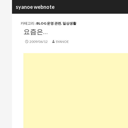
검
syanoe webnote
색
카테고리 :
BLOG 운영 관련
,
일상생활
요즘은…
2009/06/12
SYANOE