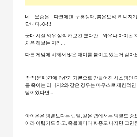
네… 요즘은… 다크에덴, 구룡쟁패, 붉은보석, 리니지
답니다.-0-!!!
군대 시절 와우 깔짝 해보긴 했다만… 와우나 아이온 
처음 해보는 지라…
다른 게임에 비해서 많은 재미를 붙이고 있는거 같아요
종족(문파)간에 PvP기 기본으로 만들어진 시스템인 
를 죽이는 리니지2와 같은 경우는 마우스로 제한적인 
템이였다면…
아이온은 템빨보다는 렙빨, 같은 렙에서는 템빨도 중
이라 어렵기도 하고, 죽을때마다 짜증도 나지만 그만