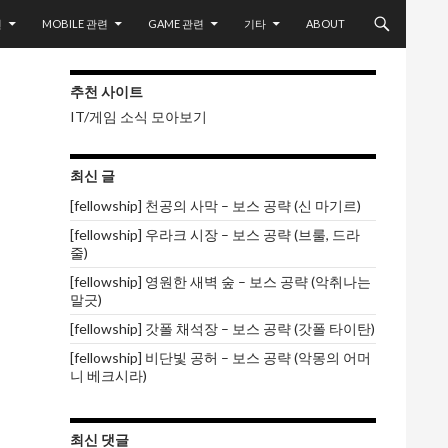
련
MOBILE 관련
GAME 관련
기타
ABOUT
추천 사이트
IT/게임 소식 모아보기
최신 글
[fellowship] 천공의 사막 – 보스 공략 (신 마기르)
[fellowship] 우라크 시장 – 보스 공략 (브룰, 드라
줄)
[fellowship] 영원한 새벽 숲 – 보스 공략 (악취나는
말긋)
[fellowship] 갓폴 채석장 – 보스 공략 (갓폴 타이탄)
[fellowship] 비단빛 공허 – 보스 공략 (악몽의 어머
니 베크시라)
최신 댓글