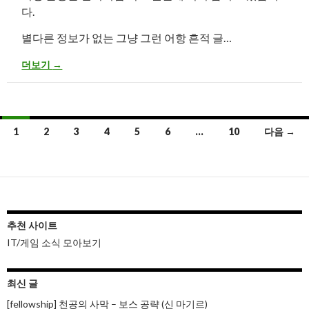
다.
별다른 정보가 없는 그냥 그런 어항 흔적 글…
어항 근황 20220825 (목요일)
더보기
→
글
1
2
3
4
5
6
…
10
다음 →
내
비
게
이
추천 사이트
IT/게임 소식 모아보기
션
최신 글
[fellowship] 천공의 사막 – 보스 공략 (신 마기르)