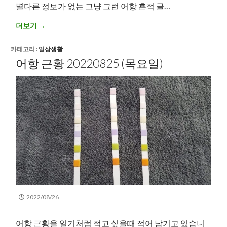
별다른 정보가 없는 그냥 그런 어항 흔적 글…
어항 근황 20220827 (토요일)
더보기
→
카테고리 :
일상생활
어항 근황 20220825 (목요일)
2022/08/26
어항 근황을 일기처럼 적고 싶을때 적어 남기고 있습니