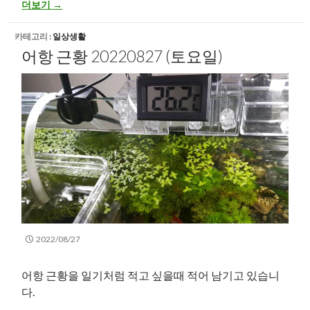
어항 근황 20220828 (일요일)
더보기
→
카테고리 :
일상생활
어항 근황 20220827 (토요일)
2022/08/27
어항 근황을 일기처럼 적고 싶을때 적어 남기고 있습니
다.