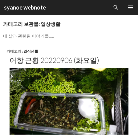
검
syanoe webnote
색
컨
주 메뉴
텐
카테고리 보관물: 일상생활
츠
로
내 삶과 관련된 이야기들…..
건
너
뛰
카테고리 :
일상생활
기
어항 근황 20220906 (화요일)