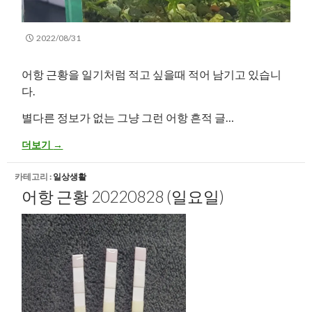
2022/08/31
어항 근황을 일기처럼 적고 싶을때 적어 남기고 있습니
다.
별다른 정보가 없는 그냥 그런 어항 흔적 글…
어항 근황 20220830 (화요일)
더보기
→
카테고리 :
일상생활
어항 근황 20220828 (일요일)