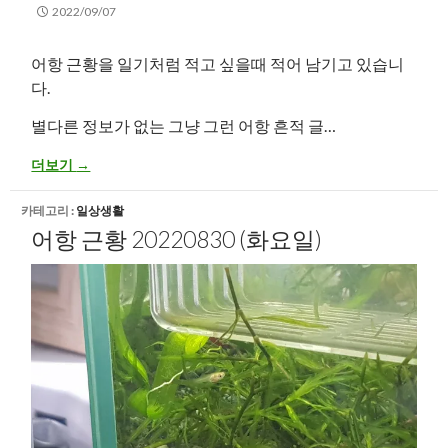
2022/09/07
어항 근황을 일기처럼 적고 싶을때 적어 남기고 있습니
다.
별다른 정보가 없는 그냥 그런 어항 흔적 글…
어항 근황 20220906 (화요일)
더보기
→
카테고리 :
일상생활
어항 근황 20220830 (화요일)