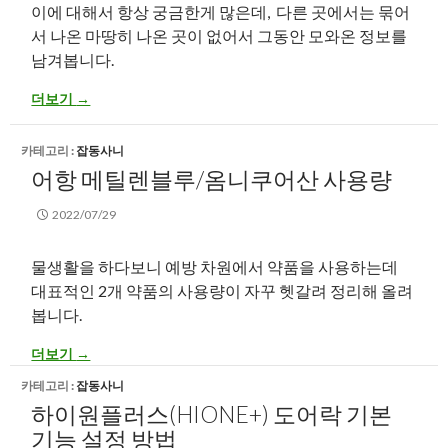
이에 대해서 항상 궁금한게 많은데, 다른 곳에서는 묶어
서 나온 마땅히 나온 곳이 없어서 그동안 모와온 정보를
남겨봅니다.
어항의 불청객 어항 실지렁이(미즈 지렁이)에 대해 알아봅시다.
더보기
→
카테고리 :
잡동사니
어항 메틸렌블루/옴니쿠어산 사용량
2022/07/29
물생활을 하다보니 예방 차원에서 약품을 사용하는데
대표적인 2개 약품의 사용량이 자꾸 헷갈려 정리해 올려
봅니다.
어항 메틸렌블루/옴니쿠어산 사용량
더보기
→
카테고리 :
잡동사니
하이원플러스(HIONE+) 도어락 기본
기능 설정 방법