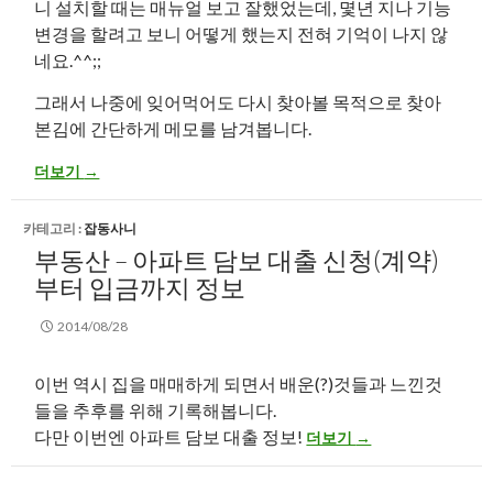
니 설치할 때는 매뉴얼 보고 잘했었는데, 몇년 지나 기능
변경을 할려고 보니 어떻게 했는지 전혀 기억이 나지 않
네요.^^;;
그래서 나중에 잊어먹어도 다시 찾아볼 목적으로 찾아
본김에 간단하게 메모를 남겨봅니다.
하이원플러스(HIONE+) 도어락 기본 기능 설정 방법
더보기
→
카테고리 :
잡동사니
부동산 – 아파트 담보 대출 신청(계약)
부터 입금까지 정보
2014/08/28
이번 역시 집을 매매하게 되면서 배운(?)것들과 느낀것
들을 추후를 위해 기록해봅니다.
부동산 – 아파트 담보 대출
다만 이번엔 아파트 담보 대출 정보!
더보기
→