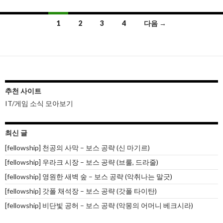
글
1
2
3
4
다음 →
내
비
게
이
추천 사이트
IT/게임 소식 모아보기
션
최신 글
[fellowship] 천공의 사막 – 보스 공략 (신 마기르)
[fellowship] 우라크 시장 – 보스 공략 (브룰, 드라줄)
[fellowship] 영원한 새벽 숲 – 보스 공략 (악취나는 말긋)
[fellowship] 갓폴 채석장 – 보스 공략 (갓폴 타이탄)
[fellowship] 비단빛 공허 – 보스 공략 (악몽의 어머니 베크시라)