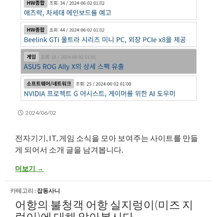
2024/06/02
전자기기, IT, 게임 소식을 모아 보여주는 사이트를 만들
게 되어서 소개 글을 남겨봅니다.
소개 – IT(전자기기,컴퓨터/PC,모바일) & 게임 소식을 모아 보여주
더보기
→
카테고리 :
잡동사니
어항의 불청객 어항 실지렁이(미즈 지
렁이)에 대해 알아봅시다.