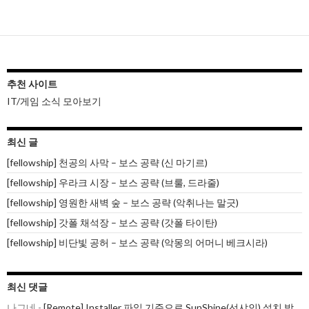
내
비
게
이
추천 사이트
IT/게임 소식 모아보기
션
최신 글
[fellowship] 천공의 사막 – 보스 공략 (신 마기르)
[fellowship] 우라크 시장 – 보스 공략 (브룰, 드라줄)
[fellowship] 영원한 새벽 숲 – 보스 공략 (악취나는 말긋)
[fellowship] 갓폴 채석장 – 보스 공략 (갓폴 타이탄)
[fellowship] 비단빛 공허 – 보스 공략 (악몽의 어머니 베크시라)
최신 댓글
나그네
-
[Remote] Installer 파일 기준으로 SunShine(선샤인) 설치 방