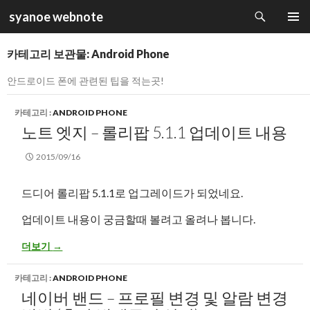
검
syanoe webnote
색
컨
주 메뉴
텐
카테고리 보관물: Android Phone
츠
로
안드로이드 폰에 관련된 팁을 적는곳!
건
너
카테고리 :
ANDROID PHONE
뛰
노트 엣지 – 롤리팝 5.1.1 업데이트 내용
기
2015/09/16
드디어 롤리팝 5.1.1로 업그레이드가 되었네요.
업데이트 내용이 궁금할때 볼려고 올려나 봅니다.
노트 엣지 – 롤리팝 5.1.1 업데이트 내용
더보기
→
카테고리 :
ANDROID PHONE
네이버 밴드 – 프로필 변경 및 알람 변경