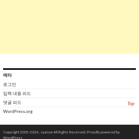
메타
로그인
입력 내용 피드
댓글 피드
Top
WordPress.org
Copyright 2005-2026 .
syanoe
All Rights Reserved.
Proudly powered by
WordPress