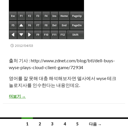
2012/04/03
출처 기사 : http://www.zdnet.com/blog/btl/dell-buys-
wyse-plays-cloud-client-game/72934
영어를 잘 못해 대충 해석해보자면 델사에서 wyse 테크
놀로지사를 인수한다는 내용인데요.
wyse사 델사에 인수!?
더보기
→
글
1
2
3
4
5
다음 →