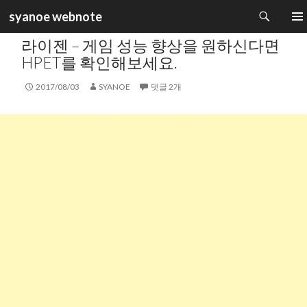
검
syanoe webnote
색
카테고리 :
PC SYSTEM
컨
주 메
라이젠 – 게임 성능 향상을 원하신다면
텐
츠
HPET를 확인해보세요.
로
건
2017/08/03
SYANOE
댓글 2개
너
뛰
기