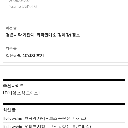
2006/04/07
"Game Util"에서
글
이전 글
네
검은사막 가판대, 위탁판매소(경매장) 정보
비
다음 글
게
검은사막 10일차 후기
이
션
추천 사이트
IT/게임 소식 모아보기
최신 글
[fellowship] 천공의 사막 – 보스 공략 (신 마기르)
[fellowship] 우라크 시장 – 보스 공략 (브룰, 드라줄)