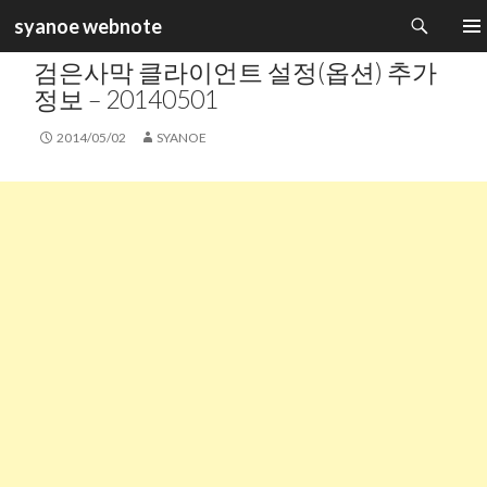
검
syanoe webnote
색
카테고리 :
GAME INFORMATION
컨
주 메
검은사막 클라이언트 설정(옵션) 추가
텐
츠
정보 – 20140501
로
건
2014/05/02
SYANOE
너
뛰
기