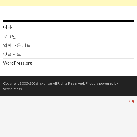
메타
로그인
입력 내용 피드
댓글 피드
WordPress.org
Copyright 2005-2026 .
syanoe
All Rights Reserved.
Proudly powered by
WordPress
Top