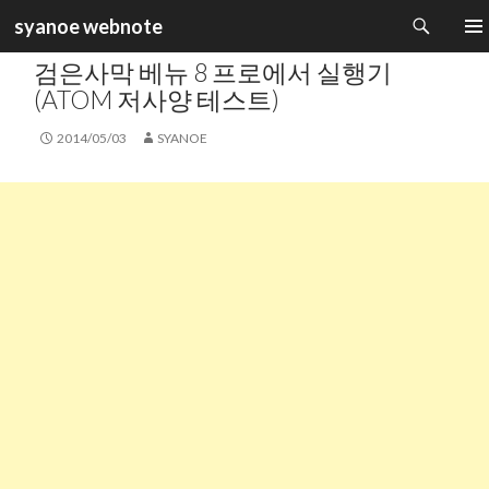
검
syanoe webnote
색
카테고리 :
GAME INFORMATION
컨
주 메
검은사막 베뉴 8 프로에서 실행기
텐
츠
(ATOM 저사양 테스트)
로
건
2014/05/03
SYANOE
너
뛰
기