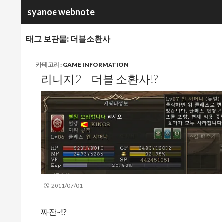
검
syanoe webnote
색
태그 보관물: 더블소환사
카테고리 :
GAME INFORMATION
리니지2 – 더블 소환사!?
2011/07/01
짜잔~!?