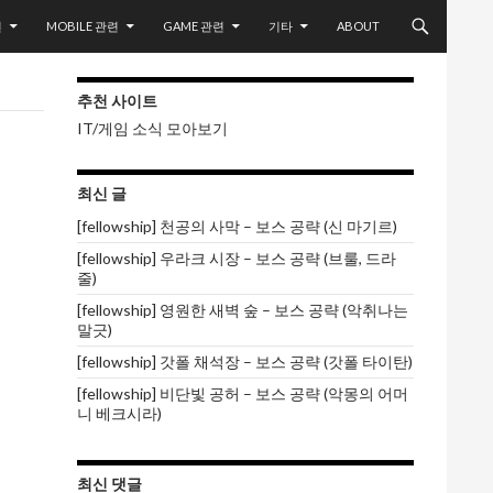
련
MOBILE 관련
GAME 관련
기타
ABOUT
추천 사이트
IT/게임 소식 모아보기
최신 글
[fellowship] 천공의 사막 – 보스 공략 (신 마기르)
[fellowship] 우라크 시장 – 보스 공략 (브룰, 드라
줄)
[fellowship] 영원한 새벽 숲 – 보스 공략 (악취나는
말긋)
[fellowship] 갓폴 채석장 – 보스 공략 (갓폴 타이탄)
[fellowship] 비단빛 공허 – 보스 공략 (악몽의 어머
니 베크시라)
최신 댓글