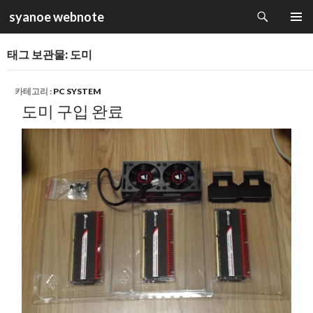
검
syanoe webnote
색
컨
주 메뉴
텐
태그 보관물: 도미
츠
로
건
카테고리 :
PC SYSTEM
너
도미 구입 완료
뛰
기