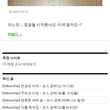
2009/12/15
어느덧…. 옆글을 시작했네요. 이게 멀까요~?
도미 구입 완료
더보기
→
추천 사이트
IT/게임 소식 모아보기
최신 글
[fellowship] 천공의 사막 – 보스 공략 (신 마기르)
[fellowship] 우라크 시장 – 보스 공략 (브룰, 드라줄)
[fellowship] 영원한 새벽 숲 – 보스 공략 (악취나는 말긋)
[fellowship] 갓폴 채석장 – 보스 공략 (갓폴 타이탄)