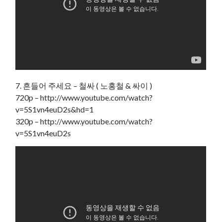
7. 흔들어 주세요 – 철싸 ( 노홍철 & 싸이 )
720p – http://www.youtube.com/watch?
v=5S1vn4euD2s&hd=1
320p – http://www.youtube.com/watch?
v=5S1vn4euD2s