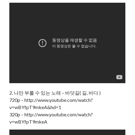
2. 나만 부를 수 있는 노래 – 바닷길( 길, 바다 )
720p – http://www.youtube.com/watch?
v=wBYfpT9mkeA&hd=1
320p – http://www.youtube.com/watch?
v=wBYfpT9mkeA