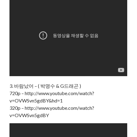
3. 바람났어 – ( 박명수 & G드래곤 )
720p – http://www.youtube.com/watch?
v=OVWSvn5gdBY&hd=1
320p – http://www.youtube.com/watch?
v=OVWSvn5gdBY