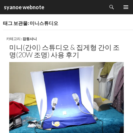
검
syanoe webnote
색
컨
주 메뉴
텐
태그 보관물: 미니스튜디오
츠
로
건
카테고리 :
잡동사니
너
미니(간이) 스튜디오 & 집게형 간이 조
뛰
명(20W 조명) 사용 후기
기