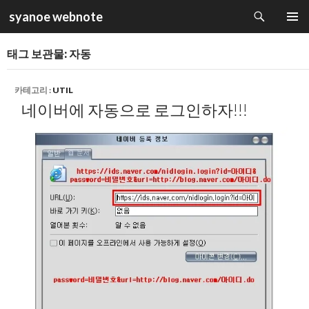
검
syanoe webnote
색
컨
주 메뉴
텐
태그 보관물: 자동
츠
로
건
카테고리 :
UTIL
너
네이버에 자동으로 로그인하자!!!
뛰
기