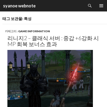
검
syanoe webnote
색
컨
주 메뉴
텐
태그 보관물: 특성
츠
로
건
카테고리 :
GAME INFORMATION
너
리니지2 – 클래식 서버 : 중갑 +6강화 시
뛰
MP 회복 보너스 효과
기