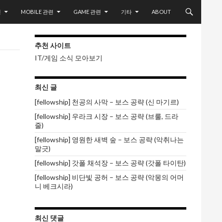
련
MOBILE 관련
GAME 관련
기타
ABOUT
추천 사이트
IT/게임 소식 모아보기
최신 글
[fellowship] 천공의 사막 – 보스 공략 (신 마기르)
[fellowship] 우라크 시장 – 보스 공략 (브룰, 드라
줄)
[fellowship] 영원한 새벽 숲 – 보스 공략 (악취나는
말긋)
[fellowship] 갓폴 채석장 – 보스 공략 (갓폴 타이탄)
[fellowship] 비단빛 공허 – 보스 공략 (악몽의 어머
니 베크시라)
최신 댓글