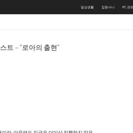
컨텐츠로 건너뛰기
일상생활
잡동사니
PC 관
스트 – “로아의 출현”
용이라, 아무래도 지금은 더이상 진행하지 않은