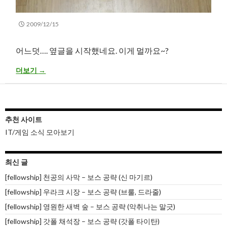
2009/12/15
어느덧…. 옆글을 시작했네요. 이게 멀까요~?
도미 구입 완료
더보기
→
추천 사이트
IT/게임 소식 모아보기
최신 글
[fellowship] 천공의 사막 – 보스 공략 (신 마기르)
[fellowship] 우라크 시장 – 보스 공략 (브룰, 드라줄)
[fellowship] 영원한 새벽 숲 – 보스 공략 (악취나는 말긋)
[fellowship] 갓폴 채석장 – 보스 공략 (갓폴 타이탄)