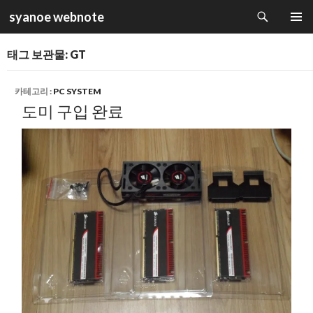
검
syanoe webnote
색
컨
주 메뉴
텐
태그 보관물: GT
츠
로
건
카테고리 :
PC SYSTEM
너
도미 구입 완료
뛰
기