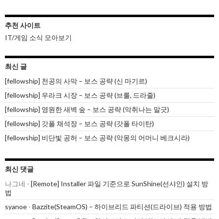
추천 사이트
IT/게임 소식 모아보기
최신 글
[fellowship] 천공의 사막 – 보스 공략 (신 마기르)
[fellowship] 우라크 시장 – 보스 공략 (브룰, 드라줄)
[fellowship] 영원한 새벽 숲 – 보스 공략 (악취나는 말긋)
[fellowship] 갓폴 채석장 – 보스 공략 (갓폴 타이탄)
[fellowship] 비단빛 공허 – 보스 공략 (악몽의 어머니 베크시라)
최신 댓글
나그네
-
[Remote] Installer 파일 기준으로 SunShine(선샤인) 설치 방
법
syanoe
-
Bazzite(SteamOS) – 하이브리드 파티션(드라이브) 적용 방법