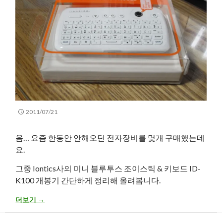
2011/07/21
음… 요즘 한동안 안해오던 전자장비를 몇개 구매했는데
요.
그중 Iontics사의 미니 블루투스 조이스틱 & 키보드 ID-
K100 개봉기 간단하게 정리해 올려봅니다.
Iontics사 Mini Bluetooth Joystick Keyboard ID-K100 (white 
더보기
→