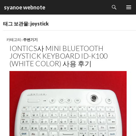
검
syanoe webnote
색
컨
주 메뉴
텐
태그 보관물: joystick
츠
로
건
카테고리 :
주변기기
너
IONTICS사 MINI BLUETOOTH
뛰
JOYSTICK KEYBOARD ID-K100
기
(WHITE COLOR) 사용 후기