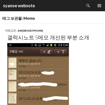
검
syanoe webnote
색
컨
주 메뉴
텐
태그 보관물: Memo
츠
로
건
카테고리 :
ANDROID PHONE
너
갤럭시노트 S메모 개선된 부분 소개
뛰
기