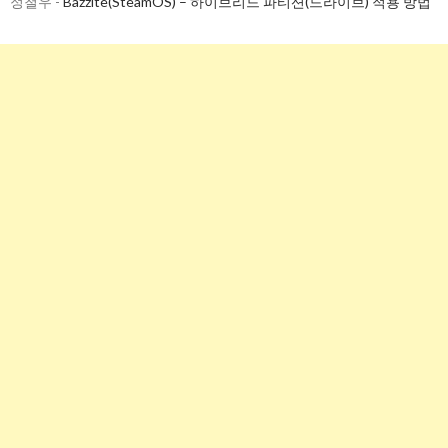
정철우
-
Bazzite(SteamOS) – 하이브리드 파티션(드라이브) 적용 방법