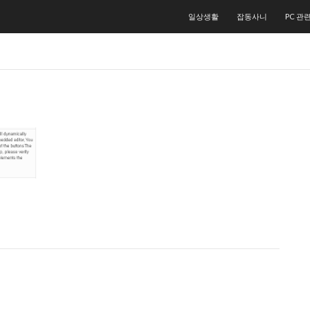
컨텐츠로 건너뛰기
일상생활
잡동사니
PC 관