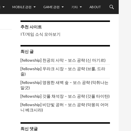
련
MOBILE 관련
GAME 관련
기타
ABOUT
추천 사이트
IT/게임 소식 모아보기
최신 글
[fellowship] 천공의 사막 – 보스 공략 (신 마기르)
[fellowship] 우라크 시장 – 보스 공략 (브룰, 드라
줄)
[fellowship] 영원한 새벽 숲 – 보스 공략 (악취나는
말긋)
[fellowship] 갓폴 채석장 – 보스 공략 (갓폴 타이탄)
[fellowship] 비단빛 공허 – 보스 공략 (악몽의 어머
니 베크시라)
최신 댓글