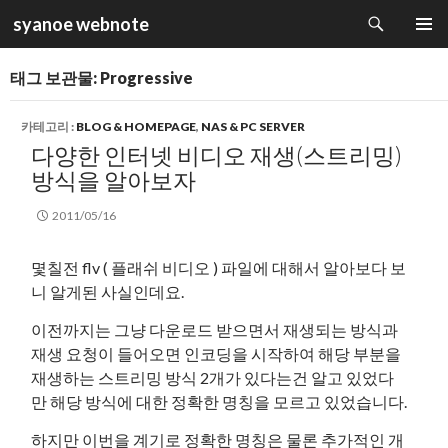
검
syanoe webnote
색
컨
주 메뉴
텐
태그 보관물: Progressive
츠
로
건
카테고리 :
BLOG & HOMEPAGE
,
NAS & PC SERVER
너
다양한 인터넷 비디오 재생(스트리밍)
뛰
방식을 알아보자
기
2011/05/16
몇칠전 flv ( 플래쉬 비디오 ) 파일에 대해서 알아보다 보
니 알게된 사실인데요.
이전까지는 그냥 다운로드 받으면서 재생되는 방식과
재생 요청이 들어오면 인코딩을 시작하여 해당 부분을
재생하는 스트리밍 방식 2개가 있다는건 알고 있었다
만 해당 방식에 대한 정확한 명칭을 모르고 있었습니다.
하지만 이번을 계기로 정확한 명칭은 물론 추가적인 개