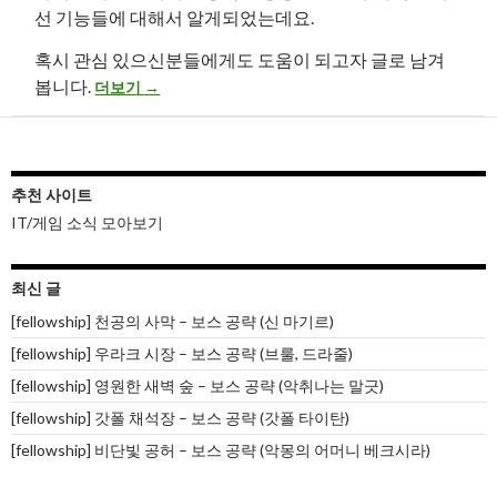
선 기능들에 대해서 알게되었는데요.
혹시 관심 있으신분들에게도 도움이 되고자 글로 남겨
다양한 인터넷 비디오 재생(스트리밍) 방식을 알아보자
봅니다.
더보기
→
추천 사이트
IT/게임 소식 모아보기
최신 글
[fellowship] 천공의 사막 – 보스 공략 (신 마기르)
[fellowship] 우라크 시장 – 보스 공략 (브룰, 드라줄)
[fellowship] 영원한 새벽 숲 – 보스 공략 (악취나는 말긋)
[fellowship] 갓폴 채석장 – 보스 공략 (갓폴 타이탄)
[fellowship] 비단빛 공허 – 보스 공략 (악몽의 어머니 베크시라)