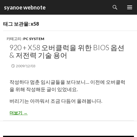
검
syanoe webnote
색
컨
주 메뉴
텐
태그 보관물: x58
츠
로
건
카테고리 :
PC SYSTEM
너
920 + X58 오버클럭을 위한 BIOS 옵션
뛰
& 저전력 기술 용어
기
2009/12/03
작성하다 멈춘 임시글들을 보다보니… 이전에 오버클럭
을 위해 작성해둔 글이 있었네요.
버리기는 아까워서 조금 다듬어 올려봅니다.
920 + x58 오버클럭을 위한 Bios 옵션 & 저전력 기술 용어
더보기
→