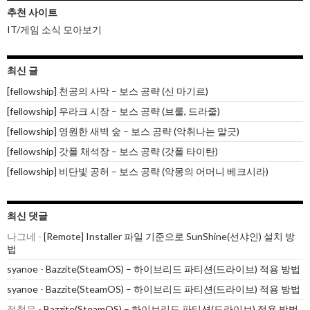
추천 사이트
IT/게임 소식 모아보기
최신 글
[fellowship] 천공의 사막 – 보스 공략 (신 마기르)
[fellowship] 우라크 시장 – 보스 공략 (브룰, 드라줄)
[fellowship] 영원한 새벽 숲 – 보스 공략 (악취나는 말긋)
[fellowship] 갓폴 채석장 – 보스 공략 (갓폴 타이탄)
[fellowship] 비단빛 공허 – 보스 공략 (악몽의 어머니 베크시라)
최신 댓글
나그네
-
[Remote] Installer 파일 기준으로 SunShine(선샤인) 설치 방
법
syanoe
-
Bazzite(SteamOS) – 하이브리드 파티션(드라이브) 적용 방법
syanoe
-
Bazzite(SteamOS) – 하이브리드 파티션(드라이브) 적용 방법
정철우
-
Bazzite(SteamOS) – 하이브리드 파티션(드라이브) 적용 방법