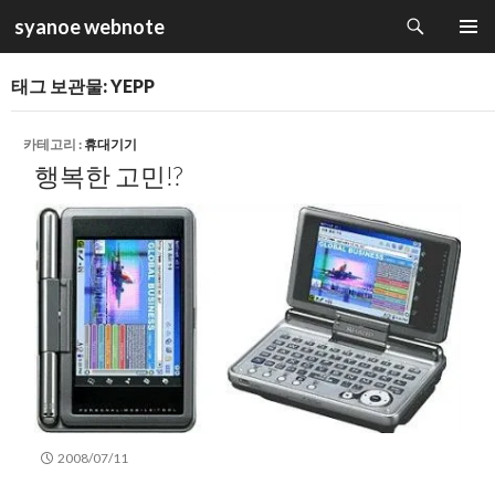
검
syanoe webnote
색
컨
주 메뉴
텐
태그 보관물: YEPP
츠
로
건
카테고리 :
휴대기기
너
행복한 고민!?
뛰
기
2008/07/11