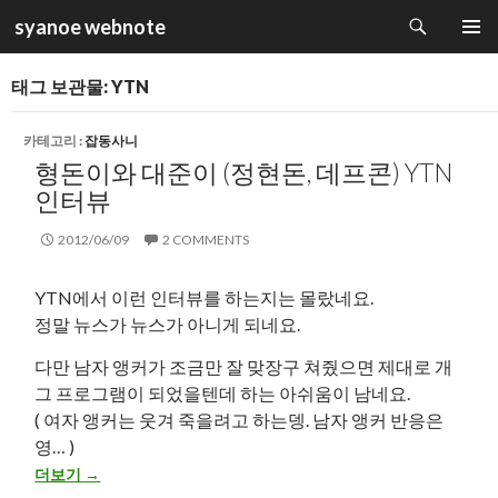
검
syanoe webnote
색
컨
주 메뉴
텐
태그 보관물: YTN
츠
로
건
카테고리 :
잡동사니
너
형돈이와 대준이 (정현돈, 데프콘) YTN
뛰
인터뷰
기
2012/06/09
2 COMMENTS
YTN에서 이런 인터뷰를 하는지는 몰랐네요.
정말 뉴스가 뉴스가 아니게 되네요.
다만 남자 앵커가 조금만 잘 맞장구 쳐줬으면 제대로 개
그 프로그램이 되었을텐데 하는 아쉬움이 남네요.
( 여자 앵커는 웃겨 죽을려고 하는뎅. 남자 앵커 반응은
영… )
형돈이와 대준이 (정현돈, 데프콘) YTN 인터뷰
더보기
→