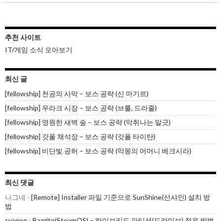
추천 사이트
IT/게임 소식 모아보기
최신 글
[fellowship] 천공의 사막 – 보스 공략 (신 마기르)
[fellowship] 우라크 시장 – 보스 공략 (브룰, 드라줄)
[fellowship] 영원한 새벽 숲 – 보스 공략 (악취나는 말긋)
[fellowship] 갓폴 채석장 – 보스 공략 (갓폴 타이탄)
[fellowship] 비단빛 공허 – 보스 공략 (악몽의 어머니 베크시라)
최신 댓글
나그네
-
[Remote] Installer 파일 기준으로 SunShine(선샤인) 설치 방
법
syanoe
-
Bazzite(SteamOS) – 하이브리드 파티션(드라이브) 적용 방법