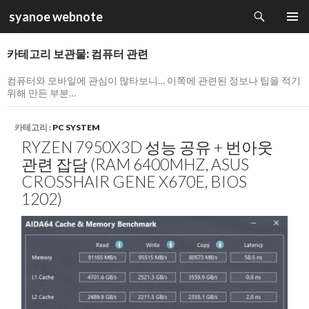
검
syanoe webnote
색
컨
주 메뉴
텐
카테고리 보관물: 컴퓨터 관련
츠
로
컴퓨터와 모바일에 관심이 많타보니… 이쪽에 관련된 정보나 팁을 적기
건
위해 만든 부분…
너
뛰
카테고리 :
PC SYSTEM
기
RYZEN 7950X3D 성능 공유 + 번아웃
관련 잡담 (RAM 6400MHZ, ASUS
CROSSHAIR GENE X670E, BIOS
1202)