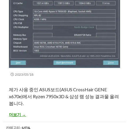
2023/05/18
제가 사용 중인 ASUS보드(ASUS CrossHair GENE
x670e)에서 Ryzen 7950x3D & 삼성 램 성능 결과물 올려
봅니다.
Ryzen 7950x3D 성능 공유 + 번아웃 관련 잡담 (RAM 6400Mhz, ASUS C
더보기
→
카테고리 :
UTIL