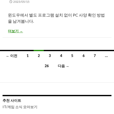
2023/05/15
윈도우에서 별도 프로그램 설치 없이 PC 사양 확인 방법
을 남겨봅니다.
윈도우에서 별도 프로그램 설치 없이 CPU/RAM/그래픽카드 사양 확
더보기
→
글
← 이전
1
2
3
4
5
6
7
…
내
26
다음 →
비
게
이
션
추천 사이트
IT/게임 소식 모아보기