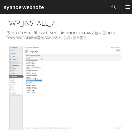
검
syanoe webnote
색
컨
주 메
텐
WP_INSTALL_7
츠
로
2011/09/13
1223 × 905
SYNOLOGY NAS 기본 제공 BLOG
건
TOOL WORDPRESS를 설치해보자! – 설치 : 인스톨편
너
뛰
기