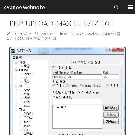
검
syanoe webnote
색
컨
주 메
텐
PHP_UPLOAD_MAX_FILESIZE_01
츠
로
2011/09/19
466 × 524
SYNOLOGY NAS에 WORDPRESS 를
건
설치 사용시 첨부 파일 증가 방법
너
뛰
기