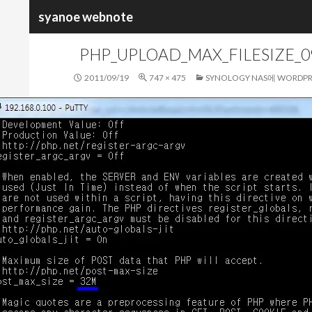
검
syanoe webnote
색
PHP_UPLOAD_MAX_FILESIZE_0
2011/09/19
747 × 475
SYNOLOGY NAS에 WORD