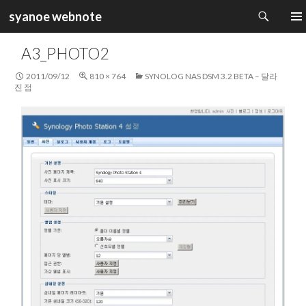
검
syanoe webnote
색
컨
주 메
텐
A3_PHOTO2
츠
로
2011/09/12
810 × 764
SYNOLOG NAS DSM 3.2 BETA – 달라
건
진 점
너
뛰
기