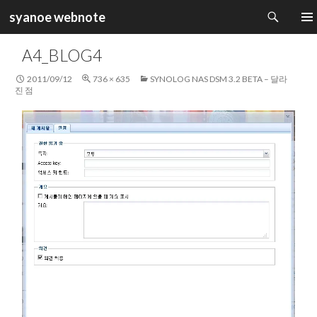
검
syanoe webnote
색
컨
주 메
텐
A4_BLOG4
츠
로
2011/09/12
736 × 635
SYNOLOG NAS DSM 3.2 BETA – 달라
건
진 점
너
뛰
기