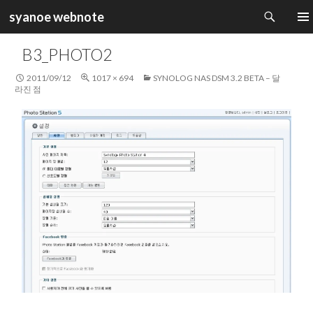
검
syanoe webnote
색
컨
주 메
텐
B3_PHOTO2
츠
로
2011/09/12
1017 × 694
SYNOLOG NAS DSM 3.2 BETA – 달
건
라진 점
너
뛰
기