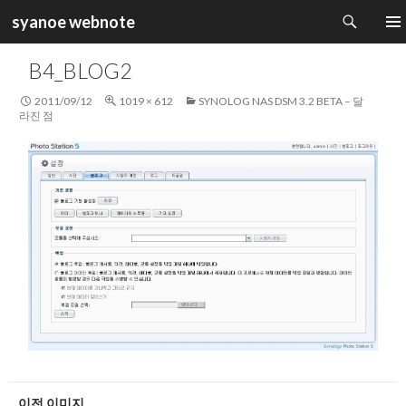
검
syanoe webnote
색
컨
주 메
텐
B4_BLOG2
츠
로
2011/09/12
1019 × 612
SYNOLOG NAS DSM 3.2 BETA – 달
건
라진 점
너
뛰
기
이전 이미지