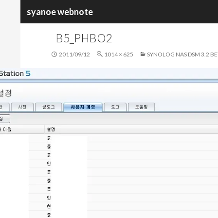
검
syanoe webnote
색
B5_PHBO2
2011/09/12
1014 × 625
SYNOLOG NAS DSM 3.2 B