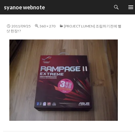
검
syanoe webnote
색
컨
주 메
텐
츠
2011/09/25
360 × 270
[PROJECT LUMEN] 조립하기전에 뻘
로
샷 한장!?
건
너
뛰
기