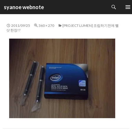
검
syanoe webnote
색
컨
주 메
텐
츠
2011/09/25
360 × 270
[PROJECT LUMEN] 조립하기전에 뻘
로
샷 한장!?
건
너
뛰
기