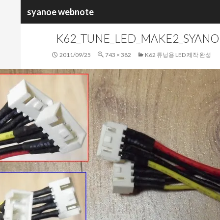
검
syanoe webnote
색
K62_TUNE_LED_MAKE2_SYANO
2011/09/25
743 × 382
K62 튜닝용 LED 제작 완성