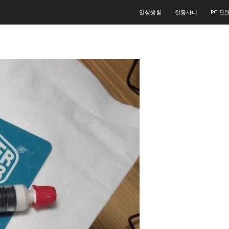
컨텐츠로 건너뛰기
일상생활
잡동사니
PC 관