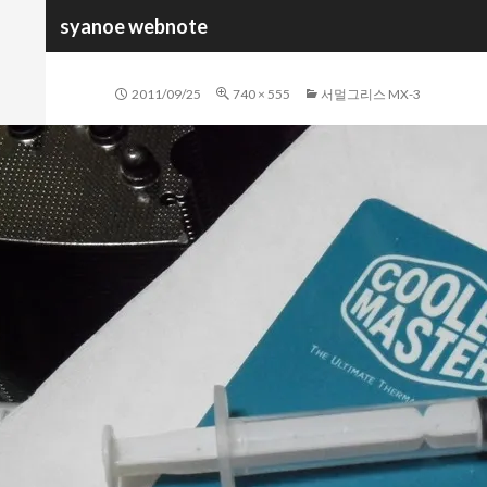
검
syanoe webnote
색
2011/09/25
740 × 555
서멀그리스 MX-3