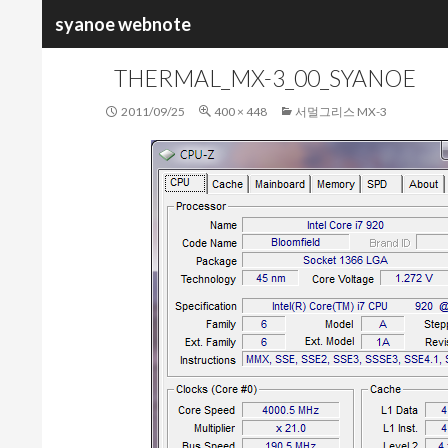
검
syanoe webnote
색
THERMAL_MX-3_00_SYANOE
2011/09/25
400 × 448
서멀그리스 MX-3