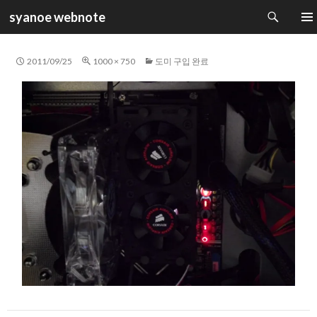
검
syanoe webnote
색
컨
주 메
텐
츠
2011/09/25
1000 × 750
도미 구입 완료
로
건
너
뛰
기