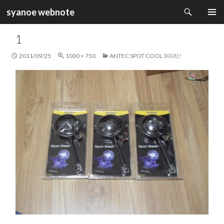
검
syanoe webnote
색
컨
주 메뉴
텐
1
츠
로
2011/09/25
1000 × 750
ANTEC SPOT COOL 3마리!
건
너
뛰
기