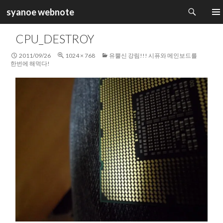
검
syanoe webnote
색
컨
주 메
텐
CPU_DESTROY
츠
로
2011/09/26
1024 × 768
유뿔신 강림!!! 시퓨와 메인보드를
건
한번에 해먹다!
너
뛰
기