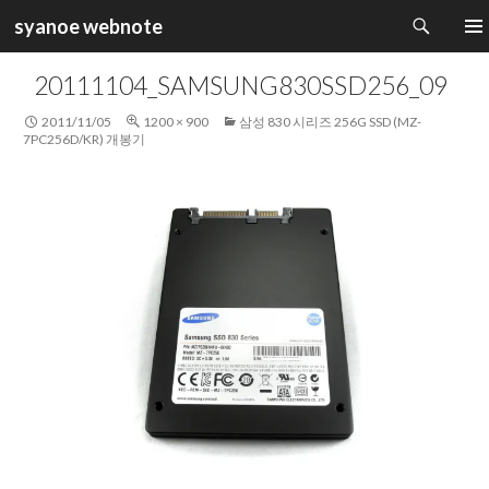
검
syanoe webnote
색
컨
주 메
텐
20111104_SAMSUNG830SSD256_09
츠
로
2011/11/05
1200 × 900
삼성 830 시리즈 256G SSD (MZ-
건
7PC256D/KR) 개봉기
너
뛰
기