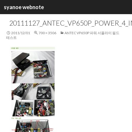
검
syanoe webnote
색
컨
텐
20111127_ANTEC_VP650P_POWER_4_I
츠
로
2011/12/01
700 × 3506
ANTEC VP650P 파워 서플라이 필드
건
테스트
너
뛰
기