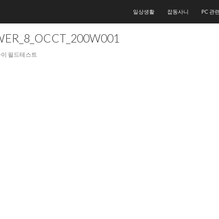
컨텐츠로 건너뛰기
일상생활
잡동사니
PC 관
WER_8_OCCT_200W001
플라이 필드테스트