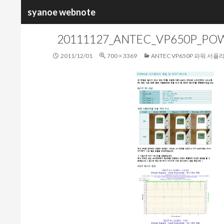
검
syanoe webnote
색
20111127_ANTEC_VP650P_PO
2011/12/01
700 × 3369
ANTEC VP650P 파워 서