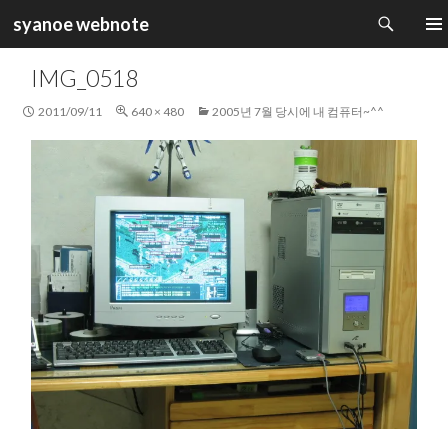
검
syanoe webnote
색
컨
주 메
텐
IMG_0518
츠
로
2011/09/11
640 × 480
2005년 7월 당시에 내 컴퓨터~^^
건
너
뛰
기