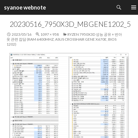
검
syanoe webnote
색
컨
주 메
텐
20230516_7950X3D_MBGENE1202_5
츠
로
2023/05/16
1097 × 958
RYZEN 7950X3D 성능 공유 + 번아
건
웃 관련 잡담 (RAM 6400MHZ, ASUS CROSSHAIR GENE X670E, BIOS
1202)
너
뛰
기