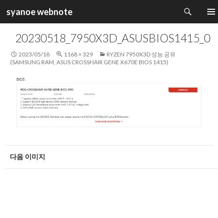
검
syanoe webnote
색
컨
주 메
텐
20230518_7950X3D_ASUSBIOS1415_0
츠
로
2023/05/18
1168 × 329
RYZEN 7950X3D 성능 공유
건
(SAMSUNG RAM, ASUS CROSSHAIR GENE X670E BIOS 1415)
너
뛰
기
다음 이미지