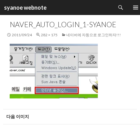
검
syanoe webnote
색
컨
주 메
텐
NAVER_AUTO_LOGIN_1-SYANOE
츠
로
2011/09/24
282 × 175
네이버에 자동으로 로그인하자!!!
건
너
뛰
기
다음 이미지