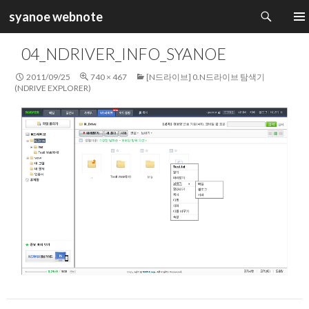
검
syanoe webnote
색
컨
주 메
텐
04_NDRIVER_INFO_SYANOE
츠
로
2011/09/25
740 × 467
[N드라이브] 0.N드라이브 탐색기
건
(NDRIVE EXPLORER)
너
뛰
기