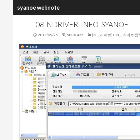
검
syanoe webnote
색
08_NDRIVER_INFO_SYANOE
2011/09/25
580 × 435
[N드라이브] 0.N드라이브 탐색기